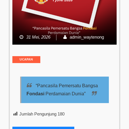
31 Mei, 2026
admin_waytenong
Categories
UCAPAN
“Pancasila Pemersatu Bangsa
Fondasi
Perdamaian Dunia”
Jumlah Pengunjung
180