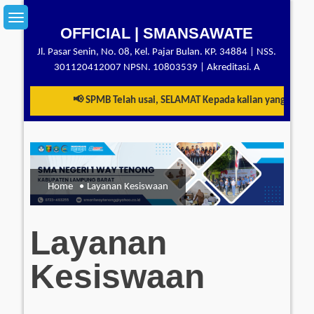
Skip
to
OFFICIAL | SMANSAWATE
content
Jl. Pasar Senin, No. 08, Kel. Pajar Bulan. KP. 34884 | NSS.
301120412007 NPSN. 10803539 | Akreditasi. A
📢 SPMB Telah usai, SELAMAT Kepada kalian yang telah b
Home
Layanan Kesiswaan
Layanan
Kesiswaan