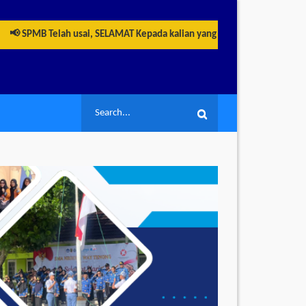
 SPMB Telah usai, SELAMAT Kepada kalian yang telah berhasil LULUS men
Search
Search
for: