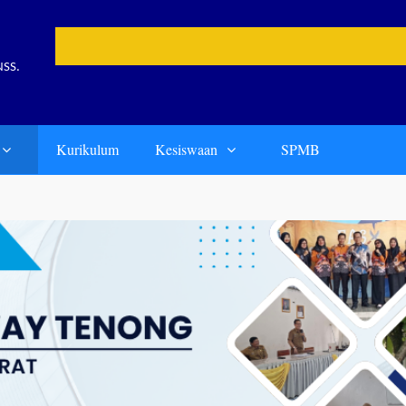
📢
NSS.
Kurikulum
Kesiswaan
SPMB