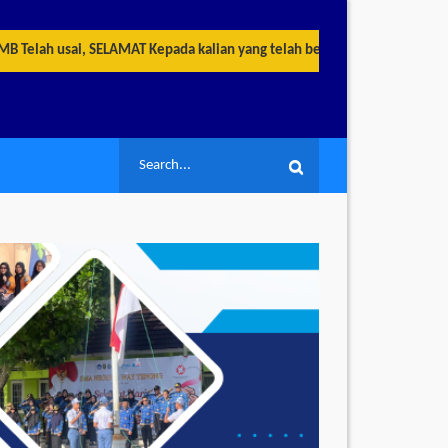
usai, SELAMAT Kepada kalian yang telah berhasil LULUS menjadi Siswa/i
Search
Search
for: