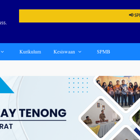
📢 SPMB Telah 
NSS.
Kurikulum
Kesiswaan
SPMB