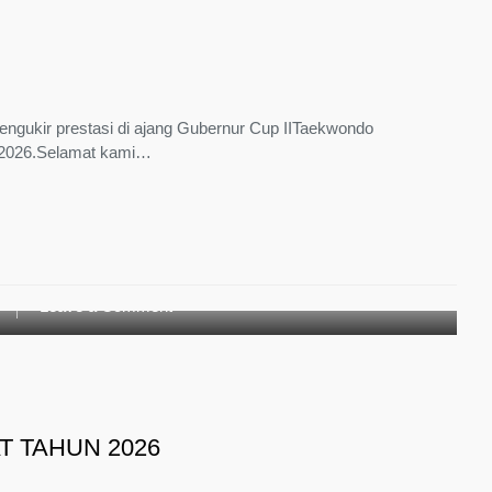
Prestasi
engukir prestasi di ajang Gubernur Cup IITaekwondo
 2026.Selamat kami…
on
Leave a Comment
JUARA
O2SN
LAMPUNG
BARAT
TAHUN
T TAHUN 2026
2026