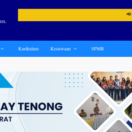
📢 SPMB Te
NSS.
Kurikulum
Kesiswaan
SPMB