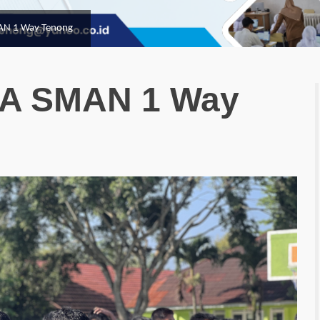
MAN 1 Way Tenong
PA SMAN 1 Way