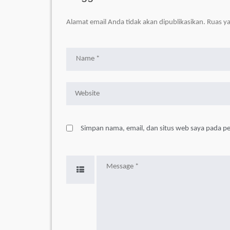
Alamat email Anda tidak akan dipublikasikan.
Ruas ya
Simpan nama, email, dan situs web saya pada p