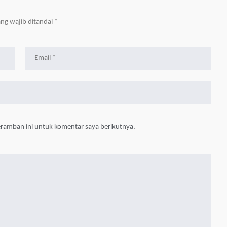
ng wajib ditandai
*
eramban ini untuk komentar saya berikutnya.