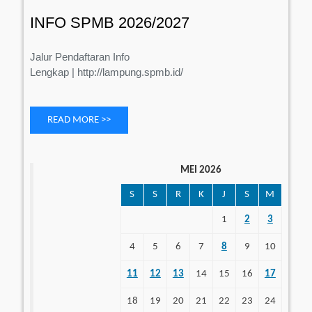
2026/2027
INFO SPMB 2026/2027
Jalur Pendaftaran Info
Lengkap | http://lampung.spmb.id/
READ MORE >>
MEI 2026
S
S
R
K
J
S
M
1
2
3
4
5
6
7
8
9
10
11
12
13
14
15
16
17
18
19
20
21
22
23
24