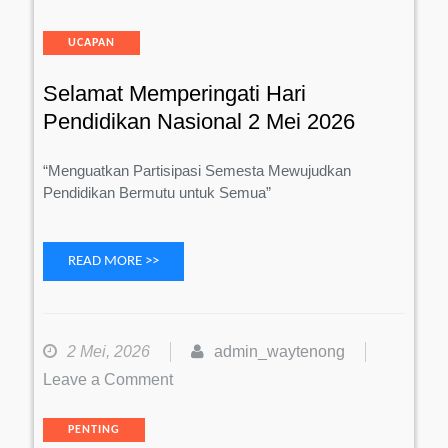
Memperinga
Hari
Categories
UCAPAN
Pendidikan
Nasional
Selamat Memperingati Hari
2
Mei
Pendidikan Nasional 2 Mei 2026
2026
“Menguatkan Partisipasi Semesta Mewujudkan
Pendidikan Bermutu untuk Semua”
READ MORE >>
2 Mei, 2026
admin_waytenong
on
Leave a Comment
INFO
Categories
PENTING
SPMB