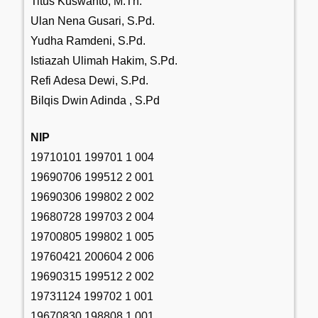
Titus Kuswanto, M.Th.
Ulan Nena Gusari, S.Pd.
Yudha Ramdeni, S.Pd.
Istiazah Ulimah Hakim, S.Pd.
Refi Adesa Dewi, S.Pd.
Bilqis Dwin Adinda , S.Pd
NIP
19710101 199701 1 004
19690706 199512 2 001
19690306 199802 2 002
19680728 199703 2 004
19700805 199802 1 005
19760421 200604 2 006
19690315 199512 2 002
19731124 199702 1 001
19670830 198808 1 001