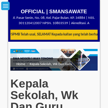
Skip
to
OFFICIAL | SMANSAWATE
content
Jl. Pasar Senin, No. 08, Kel. Pajar Bulan. KP. 34884 | NSS.
301120412007 NPSN. 10803539 | Akreditasi. A
 SPMB Telah usai, SELAMAT Kepada kalian yang telah berhasil LULUS me
Home
Kepala Sekolah, Wk Dan Guru
Kepala
Sekolah, Wk
Dan Guru