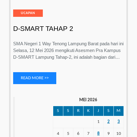
SMART
TAHAP
Categories
UCAPAN
2
D-SMART TAHAP 2
SMA Negeri 1 Way Tenong Lampung Barat pada hari ini
Selasa, 12 Mei 2026 mengikuti Asesmen Pra Kampus
D-SMART Lampung Tahap-2, ini adalah bagian dari…
READ MORE >>
MEI 2026
S
S
R
K
J
S
M
1
2
3
4
5
6
7
8
9
10