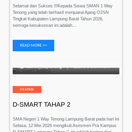
Selamat dan Sukses !!!Kepada Siswa SMAN 1 Way
Tenong yang telah berhasil menjuarai Ajang O2SN
Tingkat Kabupaten Lampung Barat Tahun 2026,
semoga kesuksesan ini adalah…
READ MORE >>
12 Mei, 2026
on
admin_waytenong
Leave a Comment
D-
SMART
TAHAP
Categories
UCAPAN
2
D-SMART TAHAP 2
SMA Negeri 1 Way Tenong Lampung Barat pada hari ini
Selasa, 12 Mei 2026 mengikuti Asesmen Pra Kampus
D-SMART Lampung Tahap-2, ini adalah bagian dari…