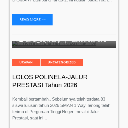
READ MORE >>
11 Mei, 2026
on
admin_waytenong
Leave a Comment
LOLOS
POLINELA
JALUR
Categories
UCAPAN
UNCATEGORIZED
PRESTASI
tahun
LOLOS POLINELA-JALUR
2026
PRESTASI Tahun 2026
Kembali bertambah.. Sebelumnya telah terdata 83
siswa lulusan tahun 2026 SMAN 1 Way Tenong telah
terima di Perguruan Tinggi Negeri melalui Jalur
Prestasi, saat ini…