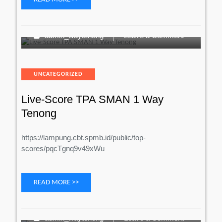
8 Juni, 2026
on
admin_waytenong
Leave a Comment
Live-
Score
TPA
Categories
UNCATEGORIZED
SMAN
1
Live-Score TPA SMAN 1 Way
Way
Tenong
Tenong
https://lampung.cbt.spmb.id/public/top-
scores/pqcTgnq9v49xWu
READ MORE >>
31 Mei, 2026
on
admin_waytenong
Leave a Comment