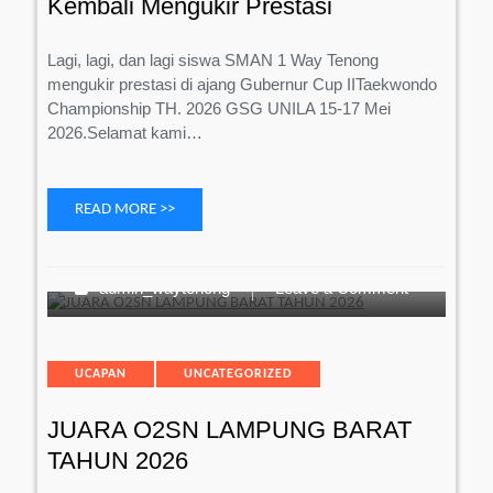
Kembali Mengukir Prestasi
Lagi, lagi, dan lagi siswa SMAN 1 Way Tenong
mengukir prestasi di ajang Gubernur Cup IITaekwondo
Championship TH. 2026 GSG UNILA 15-17 Mei
2026.Selamat kami…
READ MORE >>
13 Mei, 2026
on
admin_waytenong
Leave a Comment
JUARA
O2SN
LAMPUNG
Categories
UCAPAN
UNCATEGORIZED
BARAT
TAHUN
JUARA O2SN LAMPUNG BARAT
2026
TAHUN 2026