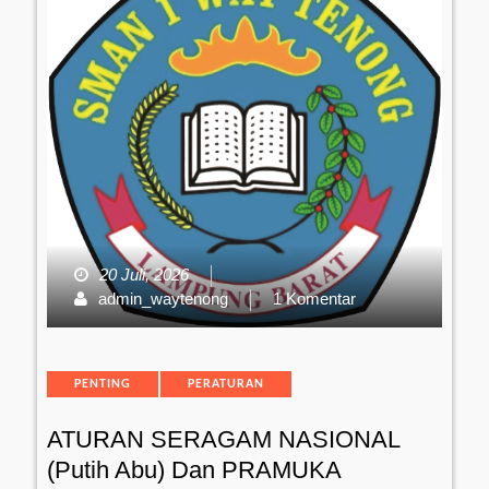
20 Juli, 2026
pada
admin_waytenong
1 Komentar
ATURAN
SERAGAM
NASIONAL
Categories
PENTING
PERATURAN
(Putih
Abu)
ATURAN SERAGAM NASIONAL
dan
PRAMUKA
(Putih Abu) Dan PRAMUKA