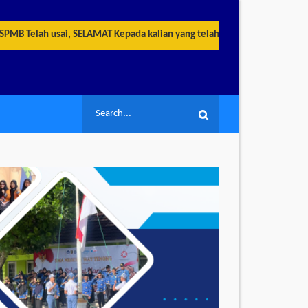
ah usai, SELAMAT Kepada kalian yang telah berhasil LULUS menjadi Sisw
Search
Search
for: