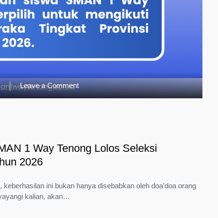
on
g
Leave a Comment
Selamat
dan
Sukses!
2
Siswa
MAN 1 Way Tenong Lolos Seleksi
SMAN
1
ahun 2026
Way
Tenong
h, keberhasilan ini bukan hanya disebabkan oleh doa’doa orang
Lolos
yayangi kalian, akan…
Seleksi
Paskibraka