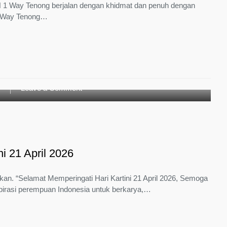
AN 1 Way Tenong berjalan dengan khidmat dan penuh dengan
1 Way Tenong…
on
g
Leave a Comment
Selamat
Memperingati
Hari
Kartini
21
i 21 April 2026
April
2026
. “Selamat Memperingati Hari Kartini 21 April 2026, Semoga
spirasi perempuan Indonesia untuk berkarya,…