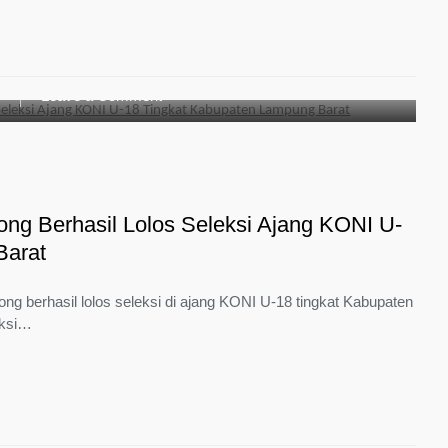
Provinsi
Lampung
Tahun
2026
on
g
Leave a Comment
2
(dua)
Siswa
SMAN
1
g Berhasil Lolos Seleksi Ajang KONI U-
Way
Tenong
Barat
Berhasil
Lolos
 berhasil lolos seleksi di ajang KONI U-18 tingkat Kabupaten
Seleksi
eksi…
Ajang
KONI
U-
18
Tingkat
Kabupaten