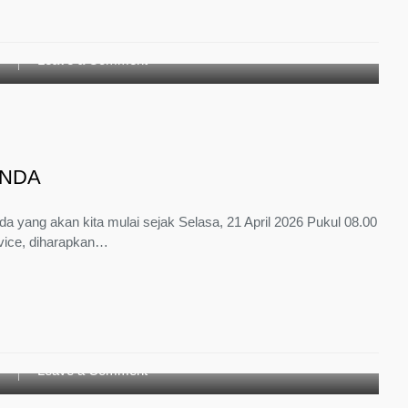
on
g
Leave a Comment
JADWAL
SERVICE
GRATIS
HONDA
ONDA
da yang akan kita mulai sejak Selasa, 21 April 2026 Pukul 08.00
vice, diharapkan…
on
g
Leave a Comment
ASESMEN