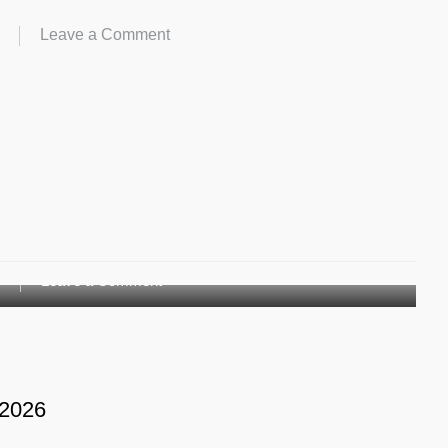
Lampung
on
Leave a Comment
Barat
SPMB
TA.
2026/2027
on
g
Leave a Comment
Kegiatan
Peringatan
Hari
Kartini
2026
 2026