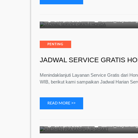
20 April, 2026
admin_waytenon
Categories
PENTING
JADWAL SERVICE GRATIS H
Menindaklanjuti Layanan Service Gratis dari Hon
WIB, berikut kami sampaikan Jadwal Harian Ser
READ MORE >>
19 April, 2026
admin_waytenon