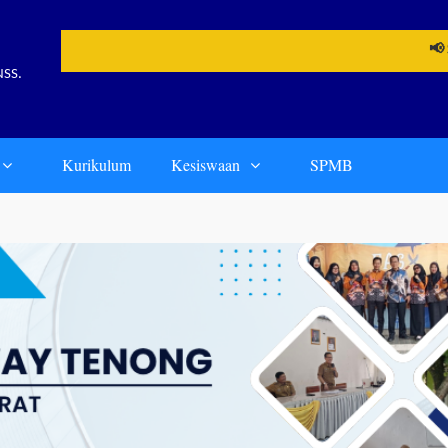
📢 SPMB Tel
NSS.
Kurikulum
Kesiswaan
SPMB