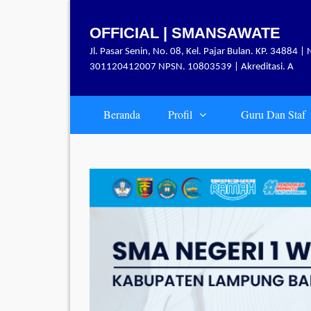
Skip
to
OFFICIAL | SMANSAWATE
content
Jl. Pasar Senin, No. 08, Kel. Pajar Bulan. KP. 34884 | 
301120412007 NPSN. 10803539 | Akreditasi. A
Beranda
Profil
Guru Dan Staf