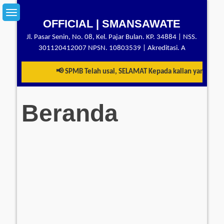
Skip
to
OFFICIAL | SMANSAWATE
content
Jl. Pasar Senin, No. 08, Kel. Pajar Bulan. KP. 34884 | NSS.
301120412007 NPSN. 10803539 | Akreditasi. A
📢 SPMB Telah usai, SELAMAT Kepada kalian yang telah 
Beranda