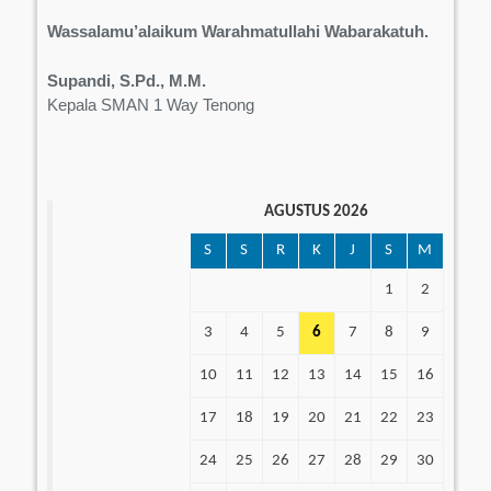
Wassalamu’alaikum Warahmatullahi Wabarakatuh.
Supandi, S.Pd., M.M.
Kepala SMAN 1 Way Tenong
AGUSTUS 2026
S
S
R
K
J
S
M
1
2
3
4
5
6
7
8
9
10
11
12
13
14
15
16
17
18
19
20
21
22
23
24
25
26
27
28
29
30