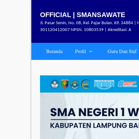
Skip
to
OFFICIAL | SMANSAWATE
content
Jl. Pasar Senin, No. 08, Kel. Pajar Bulan. KP. 34884 | 
301120412007 NPSN. 10803539 | Akreditasi. A
Beranda
Profil
Guru Dan Staf