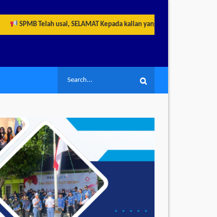
SPMB Telah usai, SELAMAT Kepada kalian yang telah berhasil LULUS me
Search
Search
for: