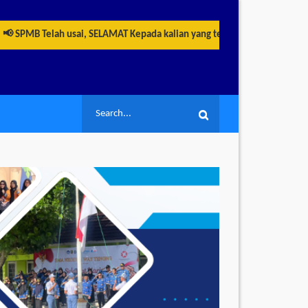
PMB Telah usai, SELAMAT Kepada kalian yang telah berhasil LULUS menja
Search
Search
for: