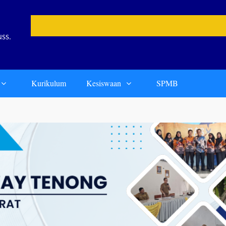
📢 S
NSS.
Kurikulum
Kesiswaan
SPMB