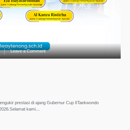
on
Leave a Comment
Kembali
Mengukir
Prestasi
engukir prestasi di ajang Gubernur Cup IITaekwondo
 2026.Selamat kami…