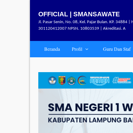
Skip
to
OFFICIAL | SMANSAWATE
content
Jl. Pasar Senin, No. 08, Kel. Pajar Bulan. KP. 34884 | 
301120412007 NPSN. 10803539 | Akreditasi. A
Beranda
Profil
Guru Dan Staf