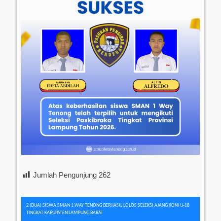
Jumlah Pengunjung
262
Navigasi
2 (DUA) SISWA SMAN 1 WAY TENONG BERHASIL LOLOS SELEKSI AJANG KONI U-18
TINGKAT KABUPATEN LAMPUNG BARAT