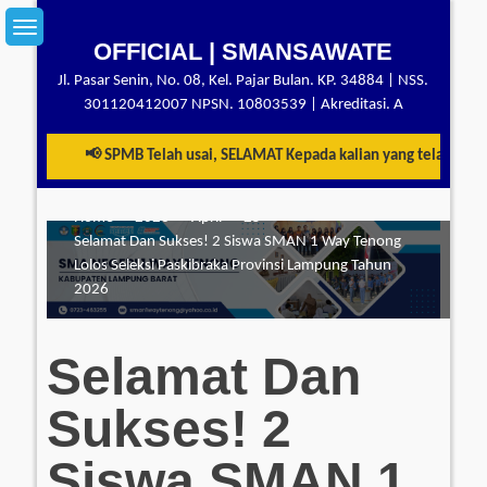
Skip
to
OFFICIAL | SMANSAWATE
content
Jl. Pasar Senin, No. 08, Kel. Pajar Bulan. KP. 34884 | NSS.
301120412007 NPSN. 10803539 | Akreditasi. A
📢 SPMB Telah usai, SELAMAT Kepada kalian yang telah berhas
Home
2026
April
25
Selamat Dan Sukses! 2 Siswa SMAN 1 Way Tenong
Lolos Seleksi Paskibraka Provinsi Lampung Tahun
2026
Selamat Dan
Sukses! 2
Siswa SMAN 1