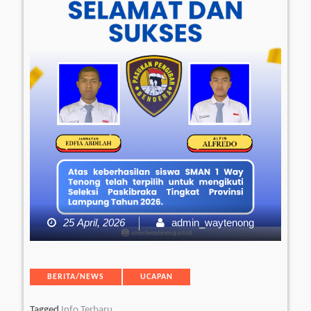
25 April, 2026
admin_waytenong
Categories
BERITA/NEWS
UCAPAN
Tagged
Info Terbaru