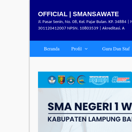
Skip
to
OFFICIAL | SMANSAWATE
content
Jl. Pasar Senin, No. 08, Kel. Pajar Bulan. KP. 34884 | 
301120412007 NPSN. 10803539 | Akreditasi. A
Beranda
Profil
Guru Dan Staf