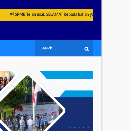
📢 SPMB Telah usai, SELAMAT Kepada kalian yang telah berhasil LULU
Search
Search
for: