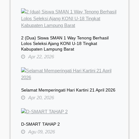
2 (dua) Siswa SMAN 1 Way Tenong Berhasil
Lolos Seleksi Ajang KONI U-18 Tingkat
Kabupaten Lampung Barat
Apr 22, 2026
Selamat Memperingati Hari Kartini 21 April 2026
Apr 20, 2026
D-SMART TAHAP 2
Agu 09, 2026