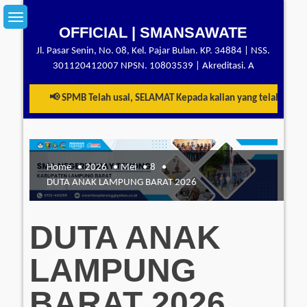
Skip
to
OFFICIAL | SMANSAWATE
content
Jl. Pasar Senin, No. 08, Kel. Pajar Bulan. KP. 34884 | NSS.
301120412007 NPSN. 10803539 | Akreditasi. A
📢 SPMB Telah usai, SELAMAT Kepada kalian yang telah berhas
Home
2026
Mei
8
DUTA ANAK LAMPUNG BARAT 2026
DUTA ANAK
LAMPUNG
BARAT 2026