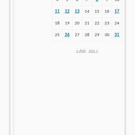
11
12
13
14
15
16
17
18
19
20
21
22
23
24
25
26
27
28
29
30
31
« Apr
Jun »