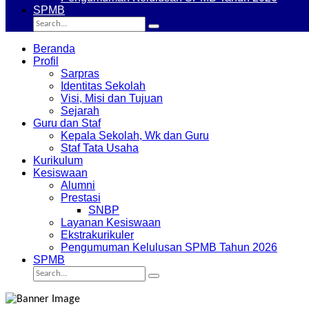
SPMB
Search
Search
for:
Beranda
Profil
Sarpras
Identitas Sekolah
Visi, Misi dan Tujuan
Sejarah
Guru dan Staf
Kepala Sekolah, Wk dan Guru
Staf Tata Usaha
Kurikulum
Kesiswaan
Alumni
Prestasi
SNBP
Layanan Kesiswaan
Ekstrakurikuler
Pengumuman Kelulusan SPMB Tahun 2026
SPMB
Search
Search
for: