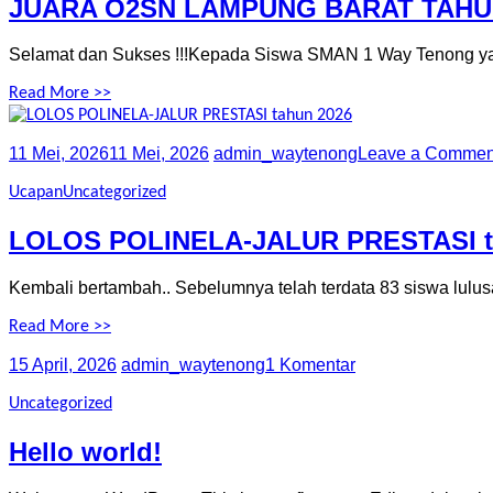
JUARA O2SN LAMPUNG BARAT TAHU
Selamat dan Sukses !!!Kepada Siswa SMAN 1 Way Tenong ya
Read More >>
11 Mei, 2026
11 Mei, 2026
admin_waytenong
Leave a Commen
Categories
Ucapan
Uncategorized
LOLOS POLINELA-JALUR PRESTASI t
Kembali bertambah.. Sebelumnya telah terdata 83 siswa lulus
Read More >>
pada
15 April, 2026
admin_waytenong
1 Komentar
Hello
Categories
world!
Uncategorized
Hello world!