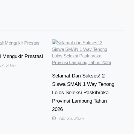
 Mengukir Prestasi
07, 2026
Selamat Dan Sukses! 2
Siswa SMAN 1 Way Tenong
Lolos Seleksi Paskibraka
Provinsi Lampung Tahun
2026
Apr 25, 2026