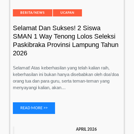
dan
Sukses!
Categories
BERITA/NEWS
UCAPAN
2
Siswa
Selamat Dan Sukses! 2 Siswa
SMAN
1
SMAN 1 Way Tenong Lolos Seleksi
Way
Paskibraka Provinsi Lampung Tahun
Tenong
2026
Lolos
Seleksi
Selamat! Atas keberhasilan yang telah kalian raih,
Paskibraka
keberhasilan ini bukan hanya disebabkan oleh doa’doa
Provinsi
orang tua dan para guru, serta teman-teman yang
Lampung
menyayangi kalian, akan…
Tahun
2026
READ MORE >>
APRIL 2026