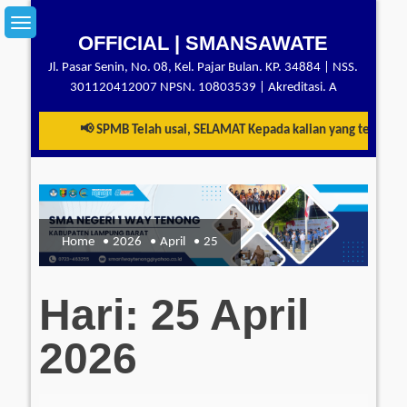
Skip
to
OFFICIAL | SMANSAWATE
content
Jl. Pasar Senin, No. 08, Kel. Pajar Bulan. KP. 34884 | NSS.
301120412007 NPSN. 10803539 | Akreditasi. A
📢 SPMB Telah usai, SELAMAT Kepada kalian yang telah ber
Home
2026
April
25
Hari:
25 April
2026