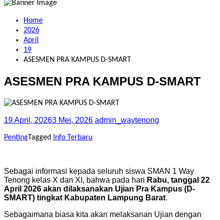
Home
2026
April
19
ASESMEN PRA KAMPUS D-SMART
ASESMEN PRA KAMPUS D-SMART
19 April, 2026
3 Mei, 2026
admin_waytenong
Categories
Penting
Tagged
Info Terbaru
Sebagai informasi kepada seluruh siswa SMAN 1 Way
Tenong kelas X dan XI, bahwa pada hari
Rabu, tanggal 22
April 2026 akan dilaksanakan Ujian Pra Kampus (D-
SMART) tingkat Kabupaten Lampung Barat
.
Sebagaimana biasa kita akan melaksanan Ujian dengan