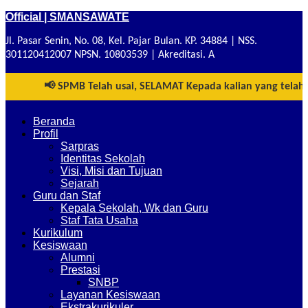
Official | SMANSAWATE
Skip
to
Jl. Pasar Senin, No. 08, Kel. Pajar Bulan. KP. 34884 | NSS.
content
301120412007 NPSN. 10803539 | Akreditasi. A
📢 SPMB Telah usai, SELAMAT Kepada kalian yang telah b
Beranda
Profil
Sarpras
Identitas Sekolah
Visi, Misi dan Tujuan
Sejarah
Guru dan Staf
Kepala Sekolah, Wk dan Guru
Staf Tata Usaha
Kurikulum
Kesiswaan
Alumni
Prestasi
SNBP
Layanan Kesiswaan
Ekstrakurikuler