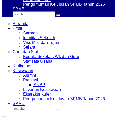
Pengumuman Kelulusan SPMB Tahun 2026
SPMB
Search
Search
for:
Beranda
Profil
Sarpras
Identitas Sekolah
Visi, Misi dan Tujuan
Sejarah
Guru dan Staf
Kepala Sekolah, Wk dan Guru
Staf Tata Usaha
Kurikulum
Kesiswaan
Alumni
Prestasi
SNBP
Layanan Kesiswaan
Ekstrakurikuler
Pengumuman Kelulusan SPMB Tahun 2026
SPMB
Search
Search
for: