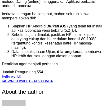
metode Daring (online) menggunakan Aplikasi berbasis
android Loomcaa.
berkaitan dengan hal tersebut, mohon seluruh siswa
mempersiapkan diri:
Siapkan HP Android (
bukan iOS
) yang telah ter install
aplikasi Loomcaa versi terbaru (5.2_B).
Sebelum ujian dimulai, pastikan HP memiliki paket
data yang cukup dan batre dalam kondisi 80-100%
(tergantung kondisi kesehatan batre HP masing-
masing).
Dalam pelaksanaan Ujian,
dilarang keras
membawa
HP lebih dari satu dengan alasan apapun.
Demikian agar menjadi perhatian.
Jumlah Pengunjung
554
Navigasi
Hello world!
JADWAL SERVICE GRATIS HONDA
pos
About the author