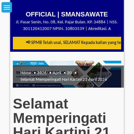
Skip
to
OFFICIAL | SMANSAWATE
content
Jl. Pasar Senin, No. 08, Kel. Pajar Bulan. KP. 34884 | NSS.
301120412007 NPSN. 10803539 | Akreditasi. A
📢 SPMB Telah usai, SELAMAT Kepada kalian yang telah berhas
Home
2026
April
20
Selamat Memperingati Hari Kartini 21 April 2026
Selamat
Memperingati
Hari Kartini 21