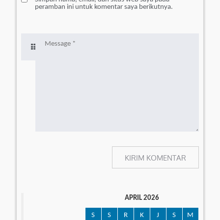
peramban ini untuk komentar saya berikutnya.
APRIL 2026
S
S
R
K
J
S
M