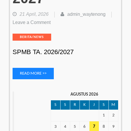
21 April, 2026
admin_waytenong
on
Leave a Comment
SPMB
Categories
BERITA/NEWS
TA.
2026/2027
SPMB TA. 2026/2027
READ MORE >>
AGUSTUS 2026
S
S
R
K
J
S
M
1
2
3
4
5
6
7
8
9