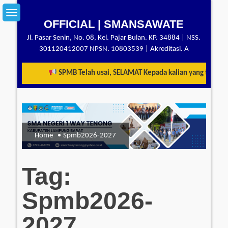
Skip
to
OFFICIAL | SMANSAWATE
content
Jl. Pasar Senin, No. 08, Kel. Pajar Bulan. KP. 34884 | NSS.
301120412007 NPSN. 10803539 | Akreditasi. A
SPMB Telah usai, SELAMAT Kepada kalian yang telah ber
Home
Spmb2026-2027
Tag:
Spmb2026-
2027