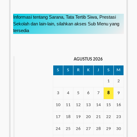
Informasi tentang Sarana, Tata Tertib Siwa, Prestasi
Sekolah dan lain-lain, silahkan akses Sub Menu yang
tersedia
AGUSTUS 2026
S
S
R
K
J
S
M
1
2
3
4
5
6
7
8
9
10
11
12
13
14
15
16
17
18
19
20
21
22
23
24
25
26
27
28
29
30