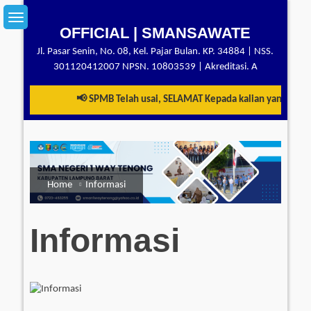
Skip
to
OFFICIAL | SMANSAWATE
content
Jl. Pasar Senin, No. 08, Kel. Pajar Bulan. KP. 34884 | NSS.
301120412007 NPSN. 10803539 | Akreditasi. A
📢 SPMB Telah usai, SELAMAT Kepada kalian yang telah
Home
Informasi
Informasi